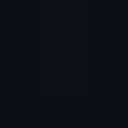
177
15
Elke