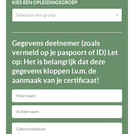
KIES EEN OPLEIDINGSGROEP
*
Selecteer een groep
Gegevens deelnemer (zoals
vermeld op je paspoort of ID) Let
op: Het is belangrijk dat deze
gegevens kloppen i.v.m. de
aanmaak van je certificaat!
V
O
O
A
R
C
N
H
A
T
G
A
E
E
M